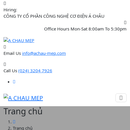
Skip
to
Hiring:
content
CÔNG TY CỔ PHẦN CÔNG NGHỆ CƠ ĐIỆN Á CHÂU
Office Hours
Mon-Sat 8:00am To 5:30pm
A CHAU MEP
Email Us
info@achau-mep.com
Call Us
(024) 3204 7926
A CHAU MEP
Trang chủ
Trang chủ