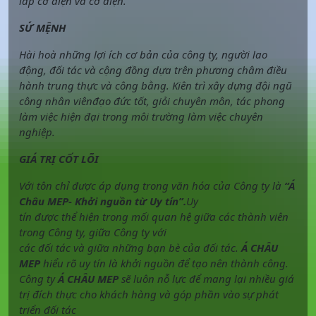
lắp cơ điện và cơ điện.
SỨ MỆNH
Hài hoà những lợi ích cơ bản của công ty, người lao
động, đối tác và cộng đồng dựa trên phương châm điều
hành trung thực và công bằng. Kiên trì xây dựng đội ngũ
công nhân viênđạo đức tốt, giỏi chuyên môn, tác phong
làm việc hiện đại trong môi trường làm việc chuyên
nghiệp.
GIÁ TRỊ CỐT LÕI
Với tôn chỉ được áp dụng trong văn hóa của Công ty là
“
Á
Châu MEP- Khởi nguồn từ Uy tín
”.
Uy
tín được thể hiện trong mối quan hệ giữa các thành viên
trong Công ty, giữa Công ty với
các đối tác và giữa những bạn bè của đối tác.
Á CHÂU
MEP
hiểu rõ uy tín là khởi nguồn để tạo nên thành công.
Công ty
Á CHÂU MEP
sẽ luôn nỗ lực để mang lại nhiều giá
trị đích thực cho khách hàng và góp phần vào sự phát
triển đối tác